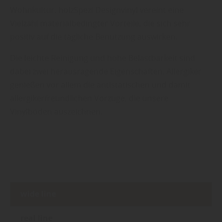
Wohnkultur. holzSpezi Designvinyl vereint eine
Vielzahl materialbedingter Vorteile, die sich sehr
positiv auf die tägliche Benutzung auswirken.
Die leichte Reinigung und hohe Belastbarkeit sind
dabei zwei herausragende Eigenschaften. Allergiker
genießen vor allem die antistatischen und damit
allergikerfreundlichen Vorzüge, die unsere
Vinylböden auszeichnen.
wide line
real line