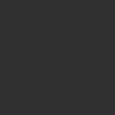
holzSpezi Boden
Boden
Parkettboden