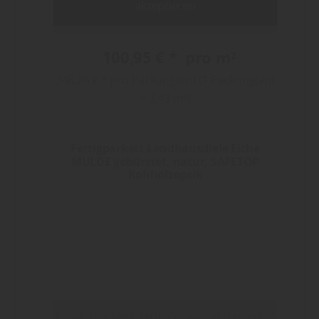
akzeptieren
100,95 € * pro m²
346,26 € * pro Packung(en) (1 Packung(en)
= 3,43 m²)
Fertigparkett Landhausdiele Eiche
MULDE gebürstet, natur, SAFETOP
Rohholzoptik
Inhalt blockiert, bitte Cookies akzeptieren!