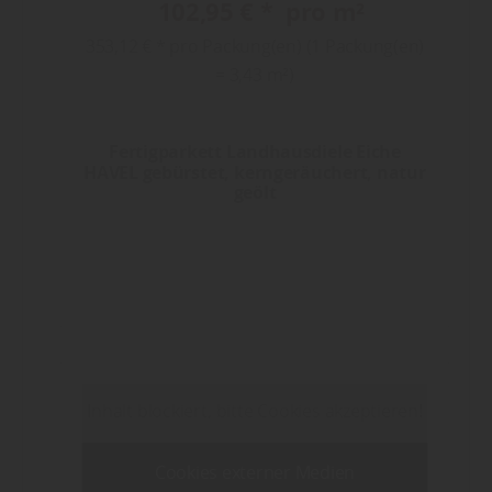
102,95 € * pro m²
353,12 € * pro Packung(en) (1 Packung(en)
= 3,43 m²)
Fertigparkett Landhausdiele Eiche
HAVEL gebürstet, kerngeräuchert, natur
geölt
Inhalt blockiert, bitte Cookies akzeptieren!
Cookies externer Medien