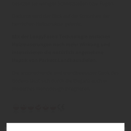
besitzen sie weniger Schnittstellen bzw. Fugen.
Dadurch wird der Blick auf die Schönheit der
herrlichen Holzstruktur gelenkt.
Mit der LoopyFace® Technologie entfalten
Holzmaserungen noch mehr Wirkung und
intensivieren die natürlich angenehme
Haptik von Parkett-Landhausdielen.
Die ansprechende und trendbewusste Optik des
Bodens lässt sich durch die Eleganz auch in
modernes Wohndesign integrieren.