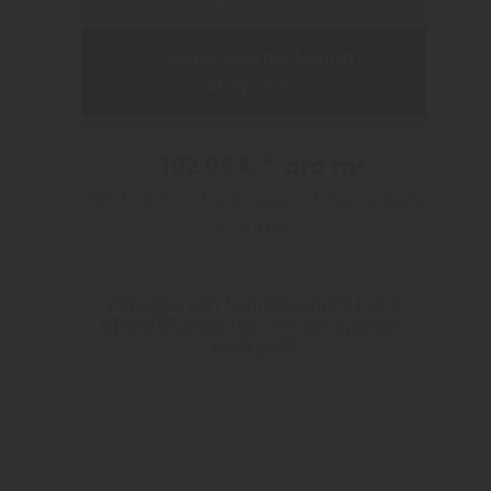
Cookies externer Medien
akzeptieren
102,95 € * pro m²
353,12 € * pro Packung(en) (1 Packung(en)
= 3,43 m²)
Fertigparkett Landhausdiele Eiche
REGNITZ gebürstet, kerngeräuchert,
weiß geölt