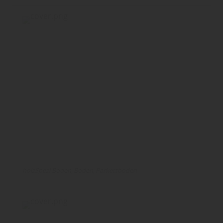
holzSpezi Boden
Boden
Parkettboden