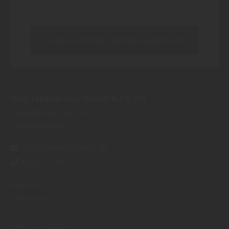
Inhalt blockiert, bitte Cookies akzeptieren!
Cookies externer Medien akzeptieren
Holz Tellenbröker GmbH & Co. KG
Paderborner Str. 224
33689
Bielefeld
info@tellenbroeker.de
05205 - 98411-0
Impressum
Datenschutz
Öffnungszeiten: