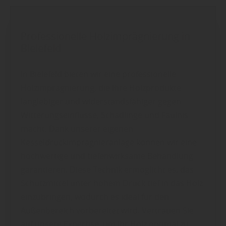
Professionelle Holzimprägnierung in
Bielefeld
In Bielefeld bieten wir eine professionelle
Holzimprägnierung, die Ihre Holzprodukte
langlebiger und widerstandsfähiger gegen
Witterungseinflüsse, Schädlinge und Fäulnis
macht. Dank unserer eigenen
Kesseldruckimprägnieranlage können wir eine
hochwertige und tiefenwirksame Behandlung
garantieren. Diese Technik ermöglicht es, das
Schutzmittel unter hohem Druck tief in das Holz
einzubringen, wodurch es ideal für den
Außenbereich vorbereitet wird. Vertrauen Sie
auf unsere Expertise, um Ihr Holz optimal zu