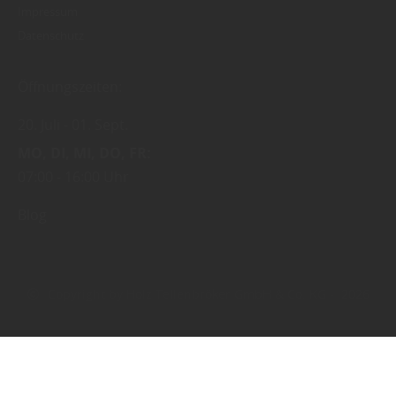
Impressum
Datenschutz
Öffnungszeiten:
20. Juli
01. Sept.
MO
DI
MI
DO
FR
07:00
16:00 Uhr
Blog
Copyright by Holz Tellenbröker GmbH & Co. KG - 2026
In Kooperation mit dem