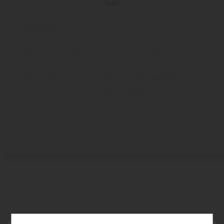
Montage
Unsere erfahrenen Profis montieren Ihre
Holzfassade professionell und sorgfältig. Wir stellen
sicher, dass alles korrekt installiert wird, damit Sie
lange Freude an der neuen, robusten und
ästhetischen Fassadenverkleidung haben.
Fassadenholz - Die vielseitige