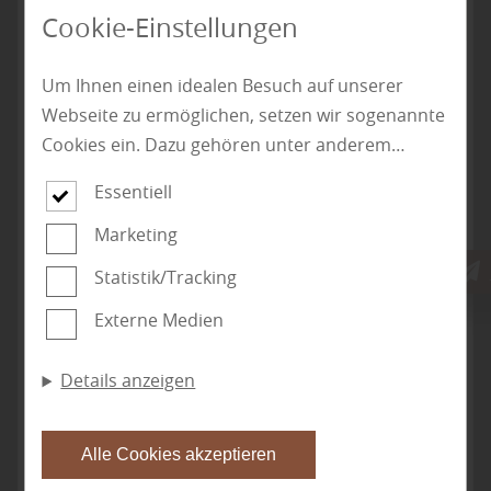
Hausverkleidung
Cookie-Einstellungen
Profilholz und Fassadenholz in verschiedenen Längen,
Um Ihnen einen idealen Besuch auf unserer
Breiten und Maßen.
Webseite zu ermöglichen, setzen wir sogenannte
Cookies ein. Dazu gehören unter anderem
Cookies, die für die Steuerung und den
Essentiell
reibungslosen Betrieb unserer kommerziellen
Unternehmensseite notwendig sind. Zusätzlich
Marketing
verwenden wir Cookies zur anonymen Erhebung
Statistik/Tracking
von Statistiken sowie solche, die zur Ausspielung
Externe Medien
und Anzeige personalisierter Inhalte auch nach
dem Besuch unserer Webseite eingesetzt
Details anzeigen
werden können. Durch unsere Cookie-
Einstellungen können Sie selbst entscheiden, ob
und welche Cookies Sie zulassen möchten. Bitte
Alle Cookies akzeptieren
beachten Sie, dass anhand Ihrer getätigten