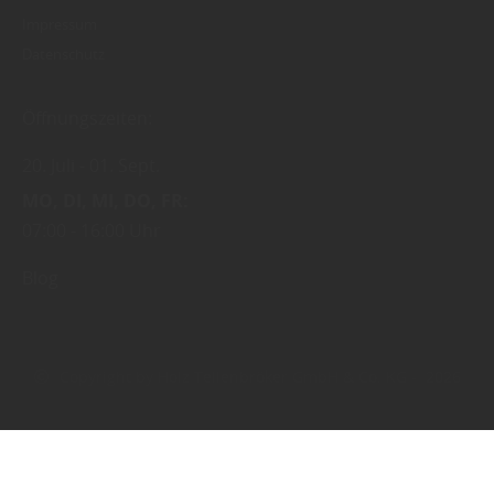
Impressum
Datenschutz
Öffnungszeiten:
20. Juli
01. Sept.
MO
DI
MI
DO
FR
07:00
16:00 Uhr
Blog
Copyright by Holz Tellenbröker GmbH & Co. KG - 2026
In Kooperation mit dem