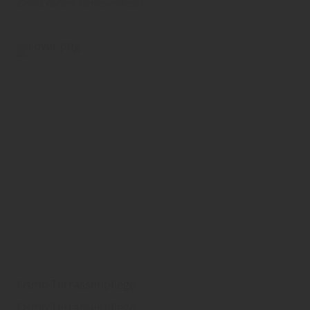
Osmo
Garten
Terrassendielen
Osmo Terrassenpflege
Osmo Terrassenpflege