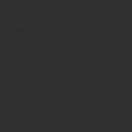
Osmo
Garten
Terrassendielen
Ideenwelt 2026 Rund um Ihren Garten