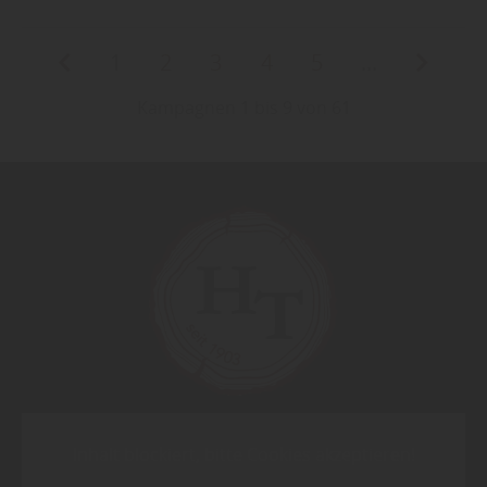
1
2
3
4
5
...
Kampagnen 1 bis 9 von 61
Inhalt blockiert, bitte Cookies akzeptieren!