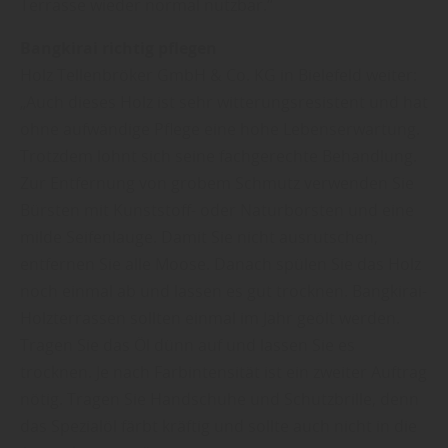
Terrasse wieder normal nutzbar.“
Bangkirai richtig pflegen
Holz Tellenbröker GmbH & Co. KG in Bielefeld weiter:
„Auch dieses Holz ist sehr witterungsresistent und hat
ohne aufwändige Pflege eine hohe Lebenserwartung.
Trotzdem lohnt sich seine fachgerechte Behandlung.
Zur Entfernung von grobem Schmutz verwenden Sie
Bürsten mit Kunststoff- oder Naturborsten und eine
milde Seifenlauge. Damit Sie nicht ausrutschen,
entfernen Sie alle Moose. Danach spülen Sie das Holz
noch einmal ab und lassen es gut trocknen. Bangkirai-
Holzterrassen sollten einmal im Jahr geölt werden.
Tragen Sie das Öl dünn auf und lassen Sie es
trocknen. Je nach Farbintensität ist ein zweiter Auftrag
nötig. Tragen Sie Handschuhe und Schutzbrille, denn
das Spezialöl färbt kräftig und sollte auch nicht in die