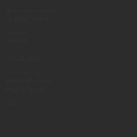
info@tellenbroeker.de
05205 - 98411-0
Impressum
Datenschutz
Öffnungszeiten:
20. Juli
01. Sept.
MO
DI
MI
DO
FR
07:00
16:00 Uhr
Blog
Copyright by Holz Tellenbröker GmbH & Co. KG - 2026