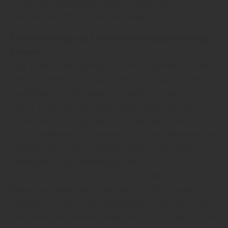
Grünbelag. Verwenden Sie alle Reinigungsmittel
sparsam, so schonen Sie die Umwelt.“
Terrassenbelag aus Lärche oder Douglasie richtig
pflegen
Holz Tellenbröker GmbH & Co. KG, Fachmann für die
Region Bielefeld: „Terrassendecks aus Lärche und
Douglasie sind sehr wetterresistent. Um nicht zu
faulen, brauchen alle Hölzer aber Belüftung von
unten. Auch die Fuge zwischen Hauswand und
Terrassendielen ist unerlässlich, so dass Regenwasser
abfließen kann. Einen ausgeprägten Grauschleier
beseitigen Sie mit Holzentgrauer. Für die
Grundreinigung reicht ein Universalreiniger, der mit
Wasser verdünnt wird. Nach dem Trocknen wird
Pflegeöl mit einem Tuch aufgetragen. Überschüssige
Reste wischen Sie sofort weg. Nach 24 Stunden ist die