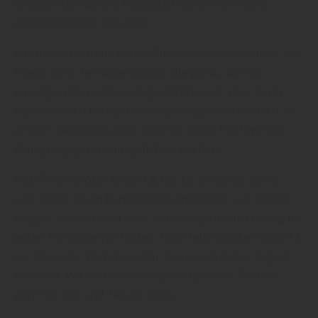
Speisereste werden möglichst sofort mit einem
Allzweckreiniger beseitigt.
Im Holzfachhandel finden Sie zahlreiche Produkte zur
Pflege Ihrer Terrassendielen, die genau auf die
jeweiligen Materialien abgestimmt sind. Hier berät
man Sie auch kompetent und völlig unverbindlich. In
einigen Fachgeschäften können sogar hochwertige
Reinigungsgeräte ausgeliehen werden.
Holz Tellenbröker GmbH & Co. KG berät Sie gerne
und bietet Ihnen kompetente Antworten auf all Ihre
Fragen. Gemeinsam lässt sich die optimale Lösung für
jeden Terrassentyp finden. Holz Tellenbröker GmbH &
Co. KG ist Ihr Fachmann für Terrassen in der Region
Bielefeld. Wir stehen Ihnen als erfahrener Partner
gern mit Rat und Tat zur Seite.