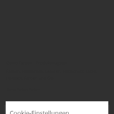
Osmo Farben - Produktmagazin
Farben, Holzfarben, Lasuren, Holzschutz, Lacke,
Holzlack, Farben und Öle
Osmo
Farben
Farben
Cookie-Einstellungen