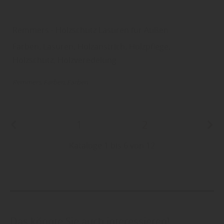
Remmers - Holzschutz Lasuren für Außen
Farben, Lasuren, Holzanstrich, Holzpflege,
Holzschutz, Holzveredelung
Remmers
Farben
Farben
1
2
Kataloge 1 bis 6 von 12
Das könnte Sie auch interessieren!